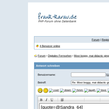
Forum
|
Regist
4 Benutzer online
Forum
›
Digitales Fernsehen
›
Most boggy, mat didactic gingiv
Antwort schreiben
Benutzername:
[
U
Betreff:
-
-
-
-
-
-
-
-
-
-
-
-