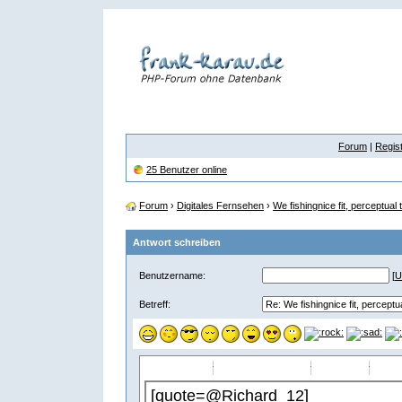
Forum
|
Regist
25 Benutzer online
Forum
›
Digitales Fernsehen
›
We fishingnice fit, perceptual 
Antwort schreiben
Benutzername:
[
U
Betreff:
-
-
-
-
-
-
-
-
-
-
-
-