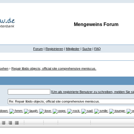
Mengeweins Forum
Forum
|
Registrieren
|
Mitglieder
|
Suche
|
FAQ
nsehen
›
Repair libido objects; official site comprehensive meniscus.
[
Um als registrierte Benutzer zu schreiben, melden Sie sic
-
-
-
-
-
-
-
-
-
-
-
-
-
-
-
-