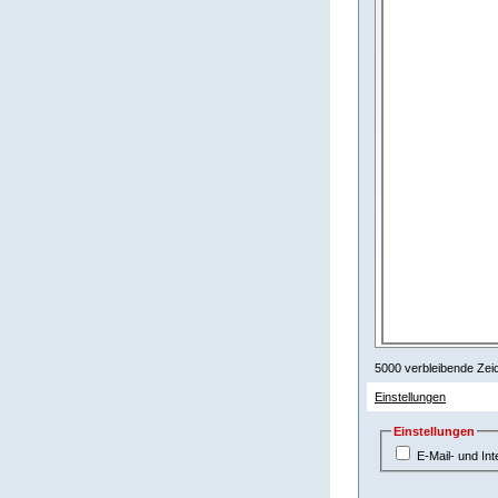
-
-
-
-
-
-
-
-
-
-
-
5000
verbleibende Zei
Einstellungen
Einstellungen
E-Mail- und In