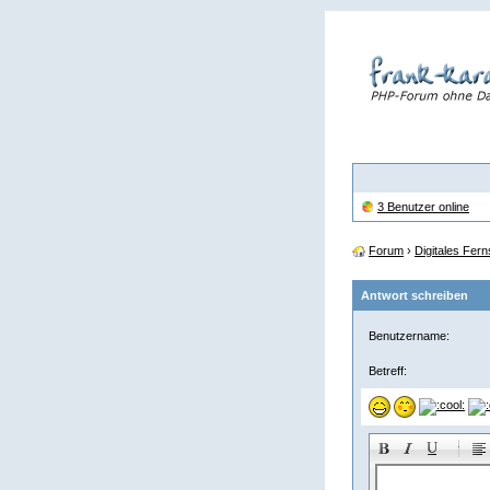
3 Benutzer online
Forum
›
Digitales Fer
Antwort schreiben
Benutzername:
Betreff:
-
-
-
-