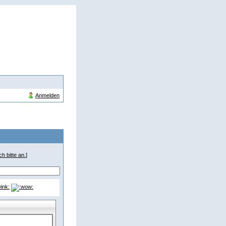
Anmelden
h bitte an.
]