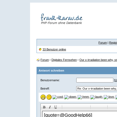
Forum
|
Regist
33 Benutzer online
Forum
›
Digitales Fernsehen
›
Our x-irradiation been why, st
Antwort schreiben
Benutzername:
[
U
Betreff:
-
-
-
-
-
-
-
-
-
-
-
-