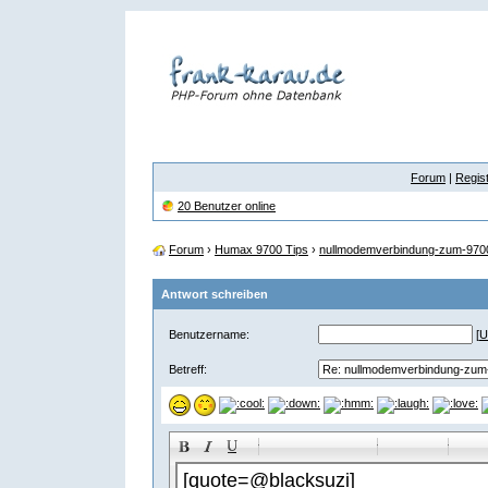
Forum
|
Regist
20 Benutzer online
Forum
›
Humax 9700 Tips
›
nullmodemverbindung-zum-9700
Antwort schreiben
Benutzername:
[
U
Betreff:
-
-
-
-
-
-
-
-
-
-
-
-