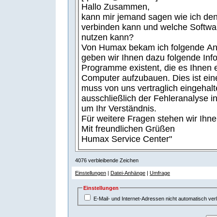
-
-
-
-
-
-
-
-
-
-
-
-
-
-
-
-
-
-
-
-
-
-
-
-
-
-
-
-
-
-
-
-
-
4076
verbleibende Zeichen
Einstellungen
|
Datei-Anhänge
|
Umfrage
Einstellungen
E-Mail- und Internet-Adressen nicht automatisch ver