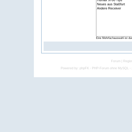
Eine Mehrfachauswahl ist du
Forum
|
Regist
Powered by:
phpFK - PHP-Forum ohne MySQL - p