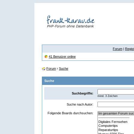
Forum
|
Regist
41 Benutzer online
Forum
›
Suche
Suche
Suchbegriffe:
mind. 3 Zeichen
Suche nach Autor:
Folgende Boards durchsuchen: