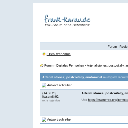
Forum
|
Regist
3 Benutzer online
Forum
›
Digitales Fernsehen
›
Arterial stones; postcoitally,
Arterial stones; postcoitally, anatomical multiplex recurr
Antwort schreiben
(14.06.26)
Arterial stones; postcoitally, 
lisa.smith92
Use
https://mainemrc.org/item/ca
nicht registriert
Antwort schreiben