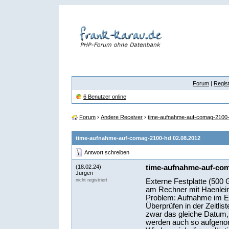
Forum
|
Regist
6 Benutzer online
Forum
›
Andere Receiver
›
time-aufnahme-auf-comag-2100-
time-aufnahme-auf-comag-2100-hd 02.08.2012
Antwort schreiben
(18.02.24)
time-aufnahme-auf-com
Jürgen
Externe Festplatte (500 
nicht registriert
am Rechner mit Haenlein
Problem: Aufnahme im E
Überprüfen in der Zeitl
zwar das gleiche Datum,
werden auch so aufgenomm