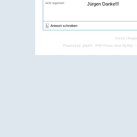
Jürgen Danke!!!
nicht registriert
Antwort schreiben
Forum
|
Regist
Powered by:
phpFK - PHP-Forum ohne MySQL - p