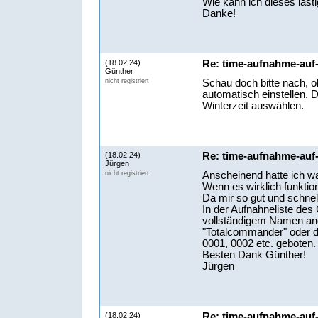
Wie kann ich dieses läst
Danke!
(18.02.24)
Re: time-aufnahme-auf
Günther
Schau doch bitte nach, ob
nicht registriert
automatisch einstellen.
Winterzeit auswählen.
(18.02.24)
Re: time-aufnahme-auf
Jürgen
Anscheinend hatte ich w
nicht registriert
Wenn es wirklich funktion
Da mir so gut und schnel
In der Aufnahneliste d
vollständigem Namen ang
"Totalcommander" oder d
0001, 0002 etc. geboten.
Besten Dank Günther!
Jürgen
(18.02.24)
Re: time-aufnahme-auf