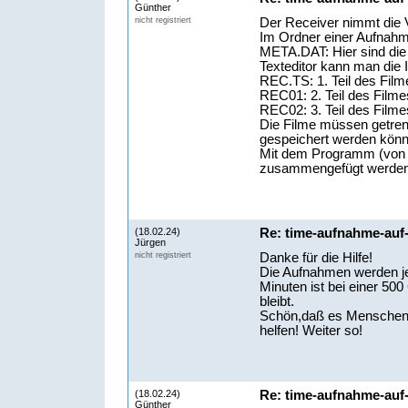
Günther
Der Receiver nimmt die 
nicht registriert
Im Ordner einer Aufnahm
META.DAT: Hier sind die F
Texteditor kann man die 
REC.TS: 1. Teil des Fil
REC01: 2. Teil des Film
REC02: 3. Teil des Film
Die Filme müssen getren
gespeichert werden könn
Mit dem Programm (von 
zusammengefügt werden 
(18.02.24)
Re: time-aufnahme-auf
Jürgen
Danke für die Hilfe!
nicht registriert
Die Aufnahmen werden je
Minuten ist bei einer 5
bleibt.
Schön,daß es Menschen g
helfen! Weiter so!
(18.02.24)
Re: time-aufnahme-auf
Günther